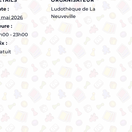
ÉTAILS
ORGANISATEUR
te :
Ludothèque de La
Neuveville
 mai 2026
ure :
h00 - 23h00
ix :
atuit