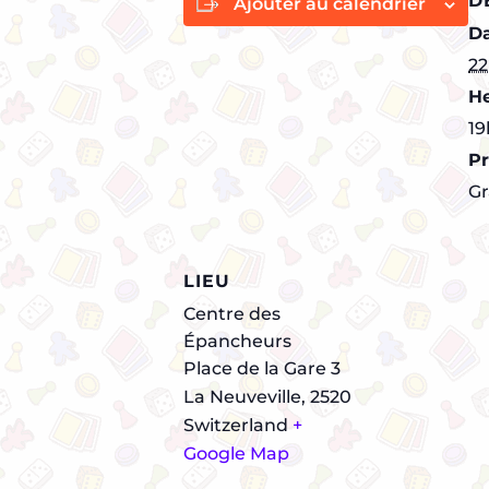
D
Ajouter au calendrier
Da
22
He
19
Pr
Gr
LIEU
Centre des
Épancheurs
Place de la Gare 3
La Neuveville
,
2520
Switzerland
+
Google Map