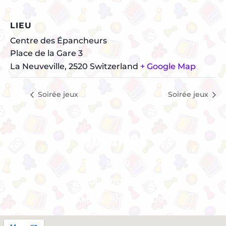
LIEU
Centre des Épancheurs
Place de la Gare 3
La Neuveville
,
2520
Switzerland
+ Google Map
Soirée jeux
Soirée jeux
Horaires
MARDI
16h30 – 18h00
JEUDI
17h30 – 19h00
SAMEDI
9h30 – 12h00